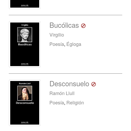
Bucólicas
Virgilio
Poesía
,
Égloga
Desconsuelo
Ramón Llull
Poesía
,
Religión