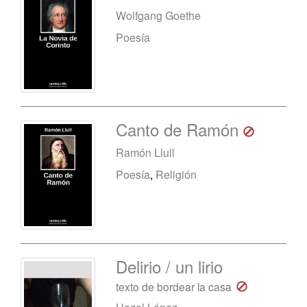
Wolfgang Goethe
Poesía
Canto de Ramón
Ramón Llull
Poesía
,
Religión
Delirio / un lirio
texto de bordear la casa