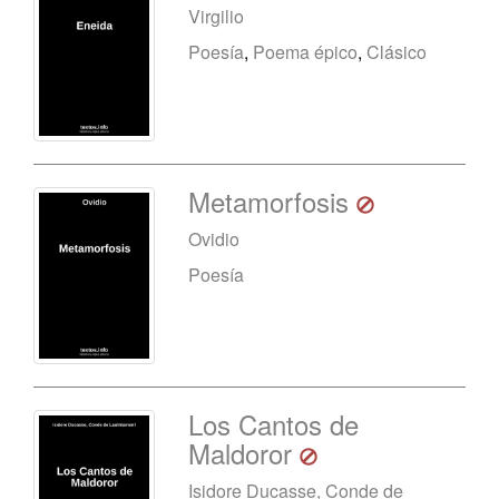
Virgilio
Poesía
,
Poema épico
,
Clásico
Metamorfosis
Ovidio
Poesía
Los Cantos de
Maldoror
Isidore Ducasse, Conde de