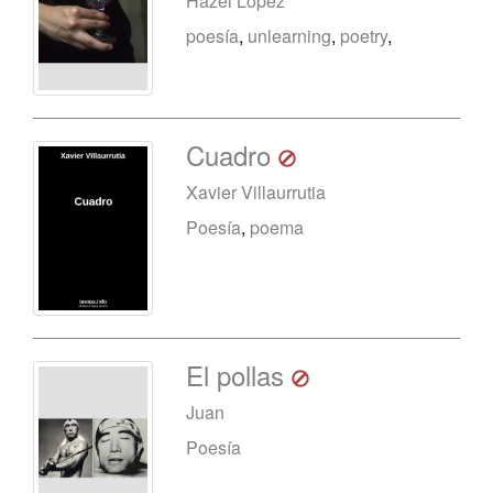
Hazel López
poesía
,
unlearning
,
poetry
,
Cuadro
Xavier Villaurrutia
Poesía
,
poema
El pollas
Juan
Poesía