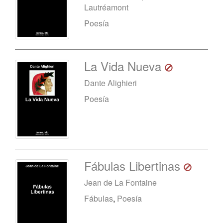
Lautréamont
Poesía
La Vida Nueva
Dante Alighieri
Poesía
Fábulas Libertinas
Jean de La Fontaine
Fábulas
,
Poesía