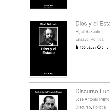
Dios y el Est
Mijaíl Bakunin
Ensayo
,
Política
135 págs /
3 hor
Discurso Fun
José Antonio Primo
Discurso
,
Política