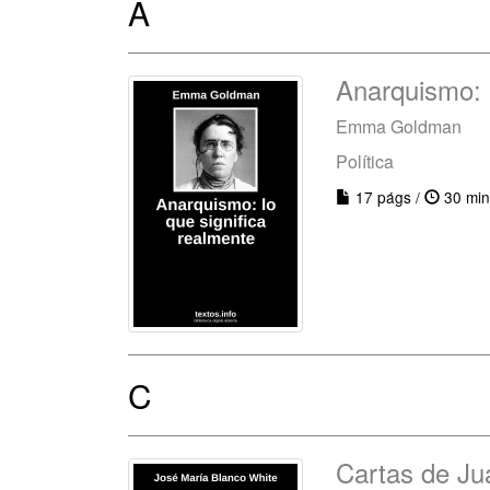
A
Anarquismo: l
Emma Goldman
Política
17 págs /
30 min
C
Cartas de Jua