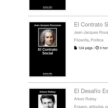
El Contrato S
Jean-Jacques Rou
Filosofía
,
Política
124 págs /
3 hor
El Desafío E
Arturo Robsy
Ensayo
,
artículos
,
p