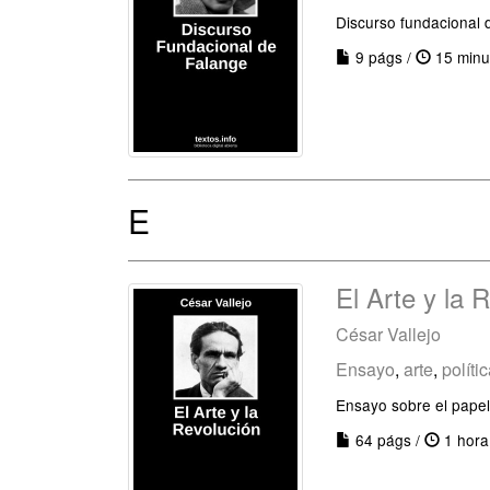
Discurso fundacional 
9 págs /
15 minu
E
El Arte y la 
César Vallejo
Ensayo
,
arte
,
políti
Ensayo sobre el papel 
64 págs /
1 hora