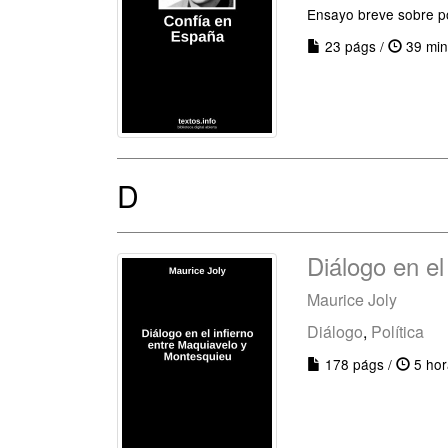
Ensayo breve sobre po
23 págs /
39 min
D
Diálogo en el
Maurice Joly
Diálogo
,
Política
178 págs /
5 hor