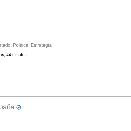
atado
,
Política
,
Estrategia
as, 44 minutos
spaña