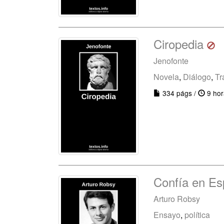
Ciropedia
Jenofonte
Novela
,
Diálogo
,
Tr
334 págs /
9 hor
Confía en E
Arturo Robsy
Ensayo
,
política