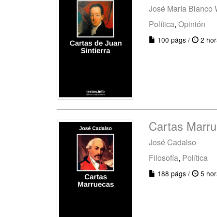
José María Blanco 
Política
,
Opinión
100 págs /
2 hor
Cartas Marr
José Cadalso
Filosofía
,
Política
188 págs /
5 hor