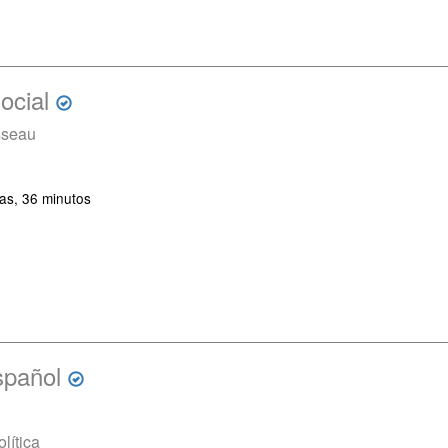
ocial
sseau
as, 36 minutos
spañol
olítica