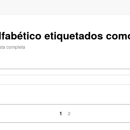
alfabético etiquetados co
sta completa
1
2