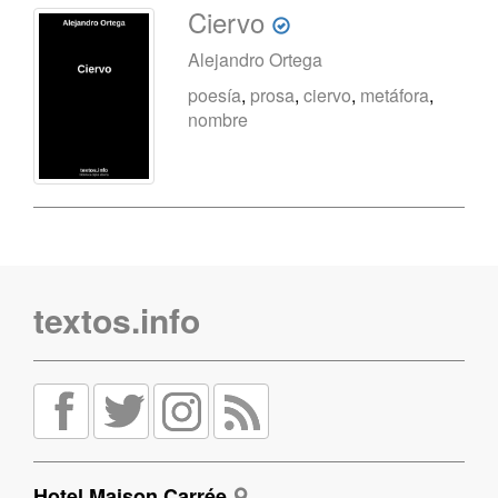
Ciervo
Alejandro Ortega
poesía
,
prosa
,
ciervo
,
metáfora
,
nombre
textos.info
Hotel Maison Carrée