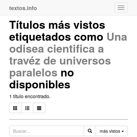
textos.info
Navega
Títulos más vistos
etiquetados como
Una
odisea cientifica a
travéz de universos
paralelos
no
disponibles
1 título encontrado.
Orden
más vistos