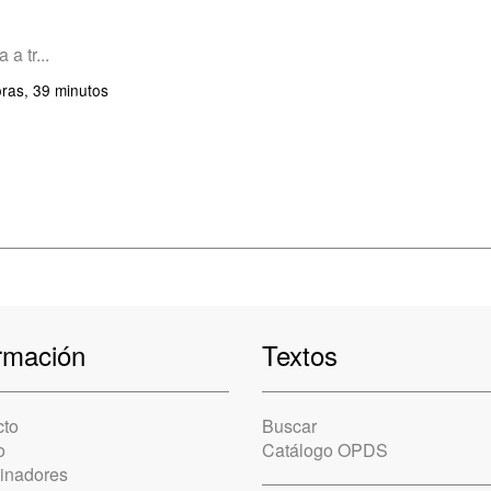
 a tr...
ras, 39 minutos
rmación
Textos
cto
Buscar
o
Catálogo OPDS
cinadores