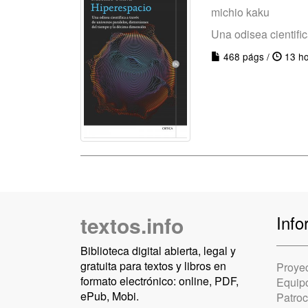
michio kaku
Una odisea cientifica
468 págs /
13 ho
textos.info
Info
Biblioteca digital abierta, legal y
gratuita para textos y libros en
Proye
formato electrónico: online, PDF,
Equip
ePub, Mobi.
Patro