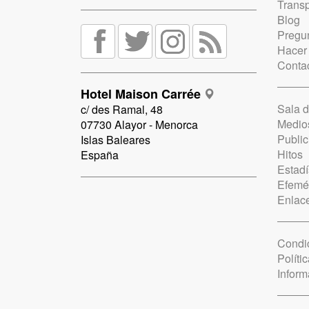
Trans
Blog
Pregun
Hacer
Conta
Hotel Maison Carrée
Sala 
c/ des Ramal, 48
Medio
07730 Alayor - Menorca
Public
Islas Baleares
Hitos
España
Estadí
Efemé
Enlac
Condi
Políti
Inform