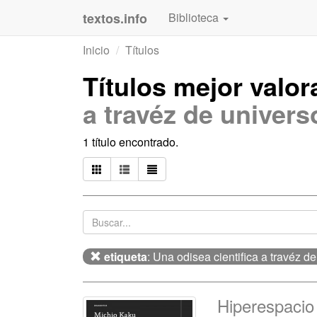
textos.info
Biblioteca
Inicio
Títulos
Títulos mejor valo
a travéz de univers
1 título encontrado.
etiqueta
: Una odisea cientifica a travéz d
Hiperespacio