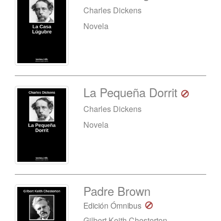
Charles Dickens
Novela
La Pequeña Dorrit
Charles Dickens
Novela
Padre Brown
Edición Ómnibus
Gilbert Keith Chesterton