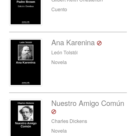
Cuento
Ana Karenina
León Tolstói
Novela
Nuestro Amigo Común
Charles Dickens
Novela