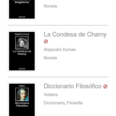
Novela
La Condesa de Charny
Alejandro Dumas
Novela
Diccionario Filosófico
Voltaire
Diccionario
,
Filosofía