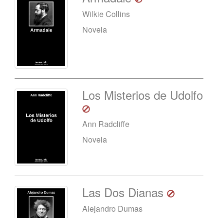
Wilkie Collins
Novela
Los Misterios de Udolfo
Ann Radcliffe
Novela
Las Dos Dianas
Alejandro Dumas