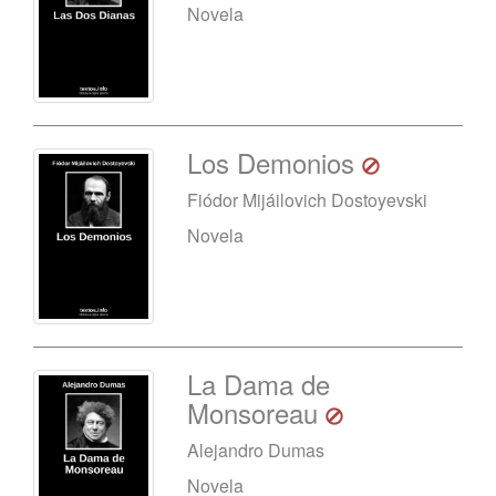
Novela
Los Demonios
Fiódor Mijáilovich Dostoyevski
Novela
La Dama de
Monsoreau
Alejandro Dumas
Novela