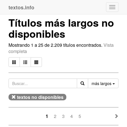
textos.info
Navega
Títulos más largos no
disponibles
Mostrando 1 a 25 de 2.209 títulos encontrados.
Vista
completa
Orden
más largos
textos no disponibles
1
2
3
4
5