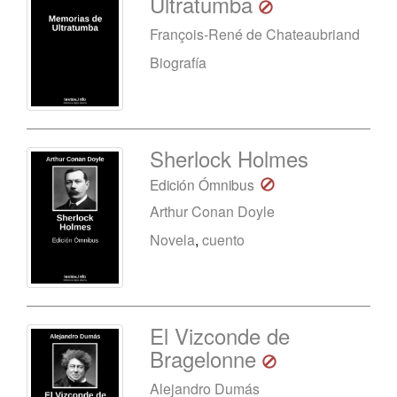
Ultratumba
François-René de Chateaubriand
Biografía
Sherlock Holmes
Edición Ómnibus
Arthur Conan Doyle
Novela
,
cuento
El Vizconde de
Bragelonne
Alejandro Dumás