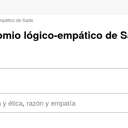
empático de Sade
inomio lógico-empático de 
 y ética
,
razón y empatía