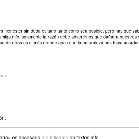
 es menester sin duda evitarlo tanto como sea posible, pero hay que sab
amigo mío, solamente la razón debe advertirnos que dañar a nuestros
idad de otros es el más grande goce que la naturaleza nos haya acordad
thav
.
ón.
Sade» es necesario
identificarse
en textos.info.