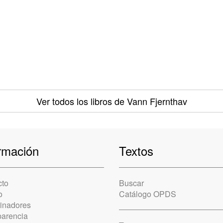
Ver todos los libros
de Vann Fjernthav
rmación
Textos
cto
Buscar
o
Catálogo OPDS
cinadores
parencia