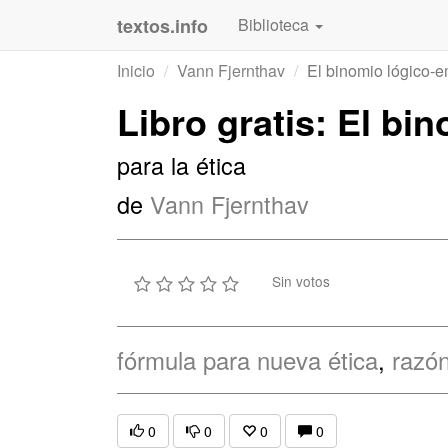
textos.info
Biblioteca
Inicio
Vann Fjernthav
El binomio lógico-
Libro gratis: El b
para la ética
de
Vann Fjernthav
Sin votos
fórmula para nueva ética
,
razón
0
0
0
0