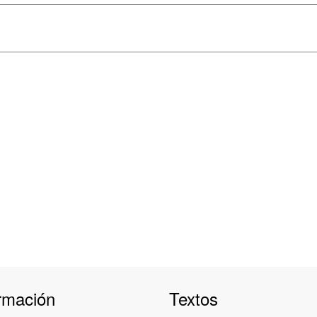
s
rmación
Textos