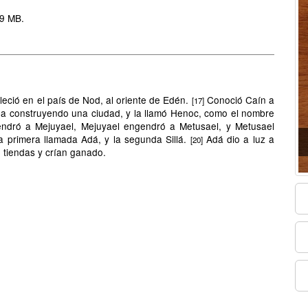
9 MB.
leció en el país de Nod, al oriente de Edén.
Conoció Caín a
[17]
taba construyendo una ciudad, y la llamó Henoc, como el nombre
endró a Mejuyael, Mejuyael engendró a Metusael, y Metusael
 primera llamada Adá, y la segunda Sillá.
Adá dio a luz a
[20]
n tiendas y crían ganado.