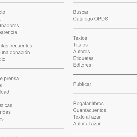
cto
Buscar
o
Catálogo OPDS
cinadores
parencia
Textos
Títulos
tas frecuentes
Autores
 una donación
Etiquetas
cto
Editores
de prensa
Publicar
s
idad
Regalar libros
sticas
Cuentacuentos
rides
Texto al azar
es
Autor al azar