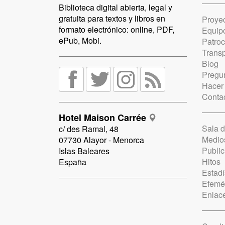
Biblioteca digital abierta, legal y
gratuita para textos y libros en
Proye
formato electrónico: online, PDF,
Equip
ePub, Mobi.
Patro
Trans
Blog
Pregun
Hacer
Conta
Hotel Maison Carrée
Sala 
c/ des Ramal, 48
Medio
07730 Alayor - Menorca
Public
Islas Baleares
Hitos
España
Estadí
Efemé
Enlac