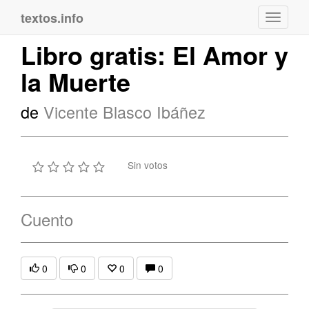
textos.info
Navega
Libro gratis: El Amor y
la Muerte
de
Vicente Blasco Ibáñez
Sin votos
Cuento
0
0
0
0