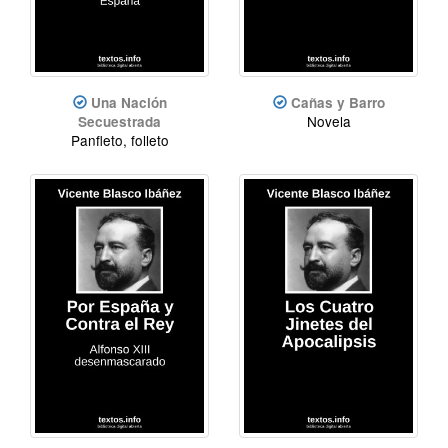
Una Nación
Cañas y Barro
Novela
Secuestrada
Panfleto, folleto