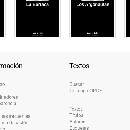
rmación
Textos
cto
Buscar
o
Catálogo OPDS
cinadores
parencia
Textos
Títulos
tas frecuentes
Autores
 una donación
Etiquetas
cto