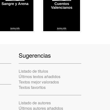
Sugerencias
Listado de títulos
Últimos textos añadidos
Textos mejor valorados
Textos favoritos
Listado de autores
Últimos autores añadidos