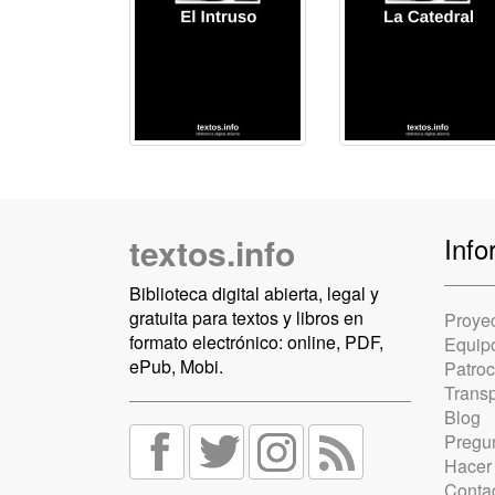
textos.info
Info
Biblioteca digital abierta, legal y
gratuita para textos y libros en
Proye
formato electrónico: online, PDF,
Equip
ePub, Mobi.
Patro
Trans
Blog
Pregun
Hacer
Conta