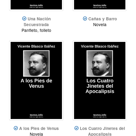
Una Nación
Cañas y Barro
Novela
Secuestrada
Panfleto, folleto
A los Pies de Venus
Los Cuatro Jinetes del
Novela
Apocalipsis