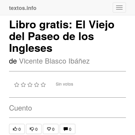
textos.info
Navega
Libro gratis: El Viejo
del Paseo de los
Ingleses
de
Vicente Blasco Ibáñez
Sin votos
Cuento
0
0
0
0