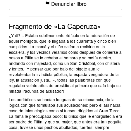
Denunciar libro
Fragmento de «La Caperuza»
¿Y él?... Estaba sublimemente ridículo en la adoración de
aquel monigote, que le llegaba a los cuarenta y cinco bien
cumplidos. La mamá y el niño salían a recibirle en la
escalera, y los vecinos veíamos cómo después de comerse a
besos a Pillín se lo echaba al hombro y se metía dentro,
andando con majestad, como un San Cristóbal, con chistera
y lentes. ¡Y pensar que por bajo del bigote aún le
revoloteaba la «vindicta pública, la espada vengadora de la
ley, la acusación justa...», todas las palabrotas con que
regalaba veinte años de presidio al primero que caía bajo su
mirada iracunda de acusador!
Los periódicos se hacían lenguas de su elocuencia, de la
lógica con que formulaba sus acusaciones; pero él así hacía
caso de tales elogios como si fuesen dirigidos al Gran Turco.
La fama le preocupaba poco: lo único que le enorgullecía era
ser padre de Pillín, y que su mujer, que antes era tan poquita
cosa, tuviese unos pechos abultados, fuertes, siempre