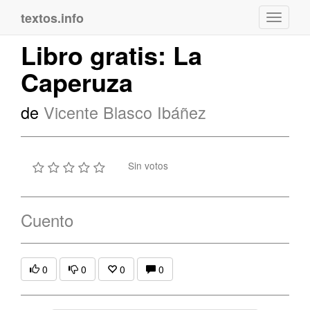
textos.info
Navega
Libro gratis: La
Caperuza
de
Vicente Blasco Ibáñez
Sin votos
Cuento
0
0
0
0