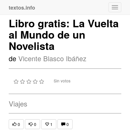
textos.info
Navega
Libro gratis: La Vuelta
al Mundo de un
Novelista
de
Vicente Blasco Ibáñez
Sin votos
Viajes
0
0
1
0