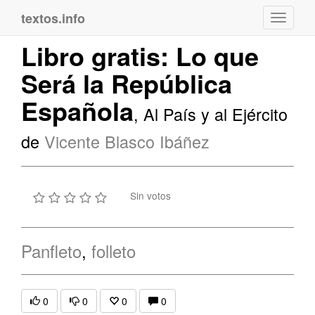
textos.info
Navega
Libro gratis: Lo que
Será la República
Española
, Al País y al Ejército
de
Vicente Blasco Ibáñez
Sin votos
Panfleto
,
folleto
0
0
0
0