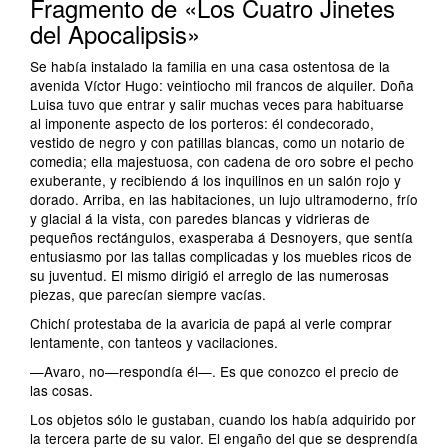
Fragmento de «Los Cuatro Jinetes
del Apocalipsis»
Se había instalado la familia en una casa ostentosa de la
avenida Víctor Hugo: veintiocho mil francos de alquiler. Doña
Luisa tuvo que entrar y salir muchas veces para habituarse
al imponente aspecto de los porteros: él condecorado,
vestido de negro y con patillas blancas, como un notario de
comedia; ella majestuosa, con cadena de oro sobre el pecho
exuberante, y recibiendo á los inquilinos en un salón rojo y
dorado. Arriba, en las habitaciones, un lujo ultramoderno, frío
y glacial á la vista, con paredes blancas y vidrieras de
pequeños rectángulos, exasperaba á Desnoyers, que sentía
entusiasmo por las tallas complicadas y los muebles ricos de
su juventud. El mismo dirigió el arreglo de las numerosas
piezas, que parecían siempre vacías.
Chichí protestaba de la avaricia de papá al verle comprar
lentamente, con tanteos y vacilaciones.
—Avaro, no—respondía él—. Es que conozco el precio de
las cosas.
Los objetos sólo le gustaban, cuando los había adquirido por
la tercera parte de su valor. El engaño del que se desprendía