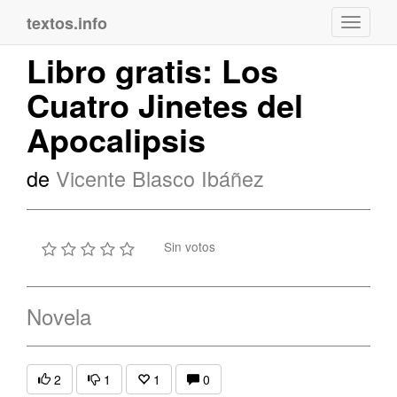
textos.info
Navega
Libro gratis: Los
Cuatro Jinetes del
Apocalipsis
de
Vicente Blasco Ibáñez
Sin votos
Novela
2
1
1
0