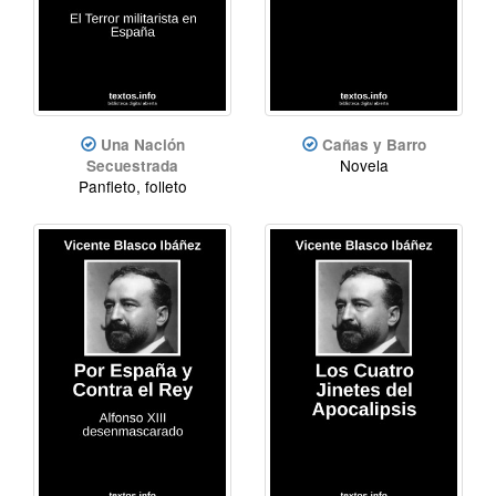
Una Nación
Cañas y Barro
Novela
Secuestrada
Panfleto, folleto