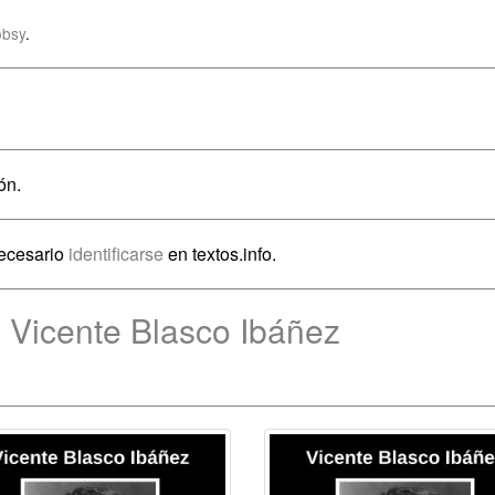
obsy
.
ón.
necesario
identificarse
en textos.info.
 Vicente Blasco Ibáñez