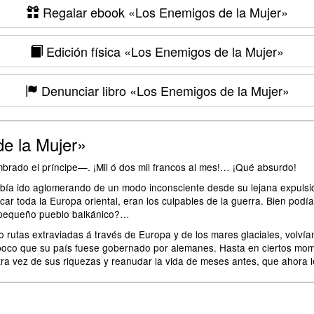
Regalar ebook
«Los Enemigos de la Mujer»
Edición física
«Los Enemigos de la Mujer»
Denunciar libro
«Los Enemigos de la Mujer»
e la Mujer»
ado el príncipe—. ¡Mil ó dos mil francos al mes!… ¡Qué absurdo!
había ido aglomerando de un modo inconsciente desde su lejana expulsi
icar toda la Europa oriental, eran los culpables de la guerra. Bien po
n pequeño pueblo balkánico?…
 rutas extraviadas á través de Europa y de los mares glaciales, volvía
ba poco que su país fuese gobernado por alemanes. Hasta en ciertos mom
tra vez de sus riquezas y reanudar la vida de meses antes, que ahora l