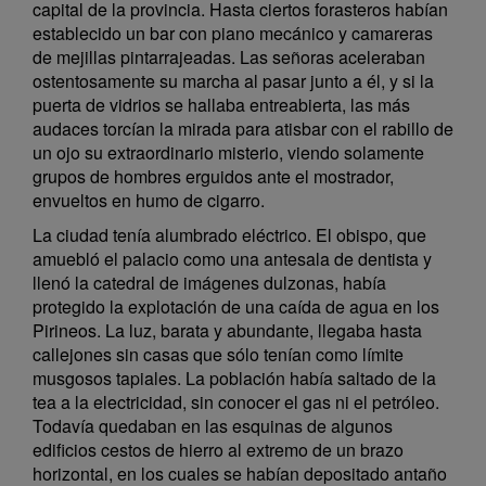
capital de la provincia. Hasta ciertos forasteros habían
establecido un bar con piano mecánico y camareras
de mejillas pintarrajeadas. Las señoras aceleraban
ostentosamente su marcha al pasar junto a él, y si la
puerta de vidrios se hallaba entreabierta, las más
audaces torcían la mirada para atisbar con el rabillo de
un ojo su extraordinario misterio, viendo solamente
grupos de hombres erguidos ante el mostrador,
envueltos en humo de cigarro.
La ciudad tenía alumbrado eléctrico. El obispo, que
amuebló el palacio como una antesala de dentista y
llenó la catedral de imágenes dulzonas, había
protegido la explotación de una caída de agua en los
Pirineos. La luz, barata y abundante, llegaba hasta
callejones sin casas que sólo tenían como límite
musgosos tapiales. La población había saltado de la
tea a la electricidad, sin conocer el gas ni el petróleo.
Todavía quedaban en las esquinas de algunos
edificios cestos de hierro al extremo de un brazo
horizontal, en los cuales se habían depositado antaño