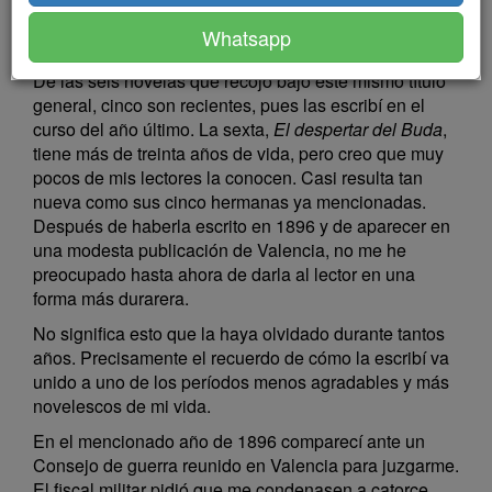
Al lector
Whatsapp
De las seis novelas que recojo bajo este mismo título
general, cinco son recientes, pues las escribí en el
curso del año último. La sexta,
El despertar del Buda
,
tiene más de treinta años de vida, pero creo que muy
pocos de mis lectores la conocen. Casi resulta tan
nueva como sus cinco hermanas ya mencionadas.
Después de haberla escrito en 1896 y de aparecer en
una modesta publicación de Valencia, no me he
preocupado hasta ahora de darla al lector en una
forma más durarera.
No significa esto que la haya olvidado durante tantos
años. Precisamente el recuerdo de cómo la escribí va
unido a uno de los períodos menos agradables y más
novelescos de mi vida.
En el mencionado año de 1896 comparecí ante un
Consejo de guerra reunido en Valencia para juzgarme.
El fiscal militar pidió que me condenasen a catorce