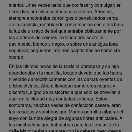
interior. Unas veces tenia que confesar y comulgar; en
otros días era misa cantada con sermón. Además,
siempre encontraba canónigos o beneficiados cerca
de la sacristía, entablando conversación con ellos bajo
la luz de un rayo de sol que entraba oblicuamente por
las vidrieras de colores, extendiendo sobre el
pavimento, blanco y negro, o sobre una antigua losa
sepulcral, pequeños jardines palpitantes de flores sin
cuerpo.
En las últimas horas de la tarde la baronesa y su hija
abandonaban la mantilla, tocado devoto que las había
nivelado democráticamente con las demás oyentes de
oficios divinos. Ahora llevaban sombreros negros y
discretos, signo de aristocracia que sólo se atrevían a
usar en la ciudad muy contadas señoras. Estos
sombreros, muchas veces de confección casera, eran
tan pesados y sombríos que Marina permitía aligerar el
suyo con la nota alegre de algunas flores artificiales. A
las muchachas que trabajaban para las tiendas de la
calle Mayor e iban siempre con la cabeza descubierta