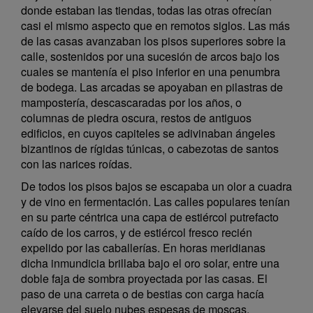
donde estaban las tiendas, todas las otras ofrecían
casi el mismo aspecto que en remotos siglos. Las más
de las casas avanzaban los pisos superiores sobre la
calle, sostenidos por una sucesión de arcos bajo los
cuales se mantenía el piso inferior en una penumbra
de bodega. Las arcadas se apoyaban en pilastras de
mampostería, descascaradas por los años, o
columnas de piedra oscura, restos de antiguos
edificios, en cuyos capiteles se adivinaban ángeles
bizantinos de rígidas túnicas, o cabezotas de santos
con las narices roídas.
De todos los pisos bajos se escapaba un olor a cuadra
y de vino en fermentación. Las calles populares tenían
en su parte céntrica una capa de estiércol putrefacto
caído de los carros, y de estiércol fresco recién
expelido por las caballerías. En horas meridianas
dicha inmundicia brillaba bajo el oro solar, entre una
doble faja de sombra proyectada por las casas. El
paso de una carreta o de bestias con carga hacía
elevarse del suelo nubes espesas de moscas.