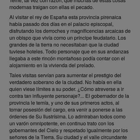
Teme, tal vez con razón, que muchas de estas cosas
modernas traigan con ellas el pecado.
Al visitar el rey de España esta provincia pirenaica
había pasado dos días en el palacio episcopal,
disfrutando los derroches y magnificencias arcaicas de
un obispo que vivía como un príncipe feudatario. Los
grandes de la tierra no necesitaban que la ciudad
tuviese hoteles. Todo personaje que en sus andanzas
llegaba a este rincón montañoso podía contar con el
alojamiento en la vivienda del prelado.
Tales visitas servían para aumentar el prestigio del
verdadero soberano de la ciudad. No había en ella
quien viese límites a su poder. ¿Cómo atreverse a ir
contra tan influyente personaje?... El gobernador de la
provincia le temía, y uno de sus primeros actos, al
tomar posesión del cargo, era venir a ponerse a las
órdenes de Su Ilustrísima. Lo admiraban todos como
un varón omnipotente, en continuo trato con los
gobernantes del Cielo y respetado igualmente por los
señores de la Tierra. Su ciudad y el valle circundante