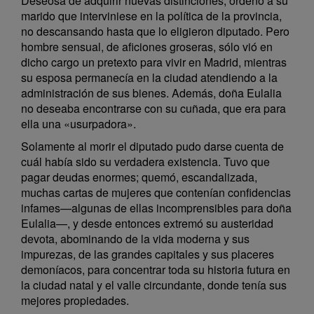
Deseosa de adquirir nuevas distinciones, ordenó a su
marido que interviniese en la política de la provincia,
no descansando hasta que lo eligieron diputado. Pero
hombre sensual, de aficiones groseras, sólo vió en
dicho cargo un pretexto para vivir en Madrid, mientras
su esposa permanecía en la ciudad atendiendo a la
administración de sus bienes. Además, doña Eulalia
no deseaba encontrarse con su cuñada, que era para
ella una «usurpadora».
Solamente al morir el diputado pudo darse cuenta de
cuál había sido su verdadera existencia. Tuvo que
pagar deudas enormes; quemó, escandalizada,
muchas cartas de mujeres que contenían confidencias
infames—algunas de ellas incomprensibles para doña
Eulalia—, y desde entonces extremó su austeridad
devota, abominando de la vida moderna y sus
impurezas, de las grandes capitales y sus placeres
demoníacos, para concentrar toda su historia futura en
la ciudad natal y el valle circundante, donde tenía sus
mejores propiedades.