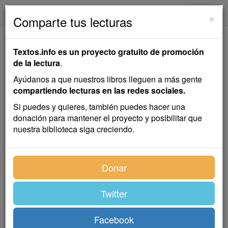
textos.info
Navega
×
Comparte tus lecturas
Novelas de Amor y de
Textos.info es un proyecto gratuito de promoción
Muerte
de la lectura
.
Ayúdanos a que nuestros libros lleguen a más gente
Narraciones breves
compartiendo lecturas en las redes sociales.
Vicente Blasco Ibáñez
Si puedes y quieres, también puedes hacer una
donación para mantener el proyecto y posibilitar que
nuestra biblioteca siga creciendo.
Novela corta
,
colección
Donar
Índice
Twitter
Facebook