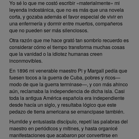
Yo sé lo que me costó escribir «materialmente» mi
leyenda indostánica, que no es más que una novela
corta, y gozaba además el favor especial de vivir en
una enfermería y dormir entre muertos, compañeros
que no pueden ser más silenciosos.
Otra razón que me hace grató tan sombrío recuerdo es
considerar cómo el tiempo transforma muchas cosas
que la vanidad o la idiotez humanas creen
inconmovibles.
En 1896 mi venerable maestro Pi y Margall pedía que
fuesen tocos a la guerra de Cuba, pobres y ricos—
modo de que la guerra terminase—, y con más ahinco
aún, reclamaba la independencia de dicha isla. Casi
toda la antigua América española era independiente
desde hacía un siglo, y resultaba lógico que este
pedazo de tierra americana se emancipase también.
Humilde y entusiasta discípulo, repetí las palabras del
maestro en periódicos y mítines, y hasta organicé
manifestaciones que acabaron por convertirse en