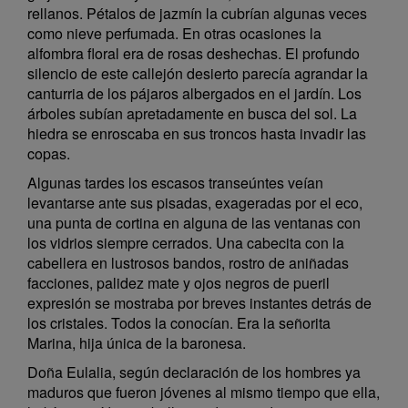
rellanos. Pétalos de jazmín la cubrían algunas veces
como nieve perfumada. En otras ocasiones la
alfombra floral era de rosas deshechas. El profundo
silencio de este callejón desierto parecía agrandar la
canturria de los pájaros albergados en el jardín. Los
árboles subían apretadamente en busca del sol. La
hiedra se enroscaba en sus troncos hasta invadir las
copas.
Algunas tardes los escasos transeúntes veían
levantarse ante sus pisadas, exageradas por el eco,
una punta de cortina en alguna de las ventanas con
los vidrios siempre cerrados. Una cabecita con la
cabellera en lustrosos bandos, rostro de aniñadas
facciones, palidez mate y ojos negros de pueril
expresión se mostraba por breves instantes detrás de
los cristales. Todos la conocían. Era la señorita
Marina, hija única de la baronesa.
Doña Eulalia, según declaración de los hombres ya
maduros que fueron jóvenes al mismo tiempo que ella,