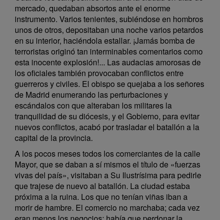
mercado, quedaban absortos ante el enorme
instrumento. Varios tenientes, subiéndose en hombros
unos de otros, depositaban una noche varios petardos
en su interior, haciéndola estallar. ¡Jamás bomba de
terroristas originó tan interminables comentarios como
esta inocente explosión!... Las audacias amorosas de
los oficiales también provocaban conflictos entre
guerreros y civiles. El obispo se quejaba a los señores
de Madrid enumerando las perturbaciones y
escándalos con que alteraban los militares la
tranquilidad de su diócesis, y el Gobierno, para evitar
nuevos conflictos, acabó por trasladar el batallón a la
capital de la provincia.
A los pocos meses todos los comerciantes de la calle
Mayor, que se daban a sí mismos el título de «fuerzas
vivas del país», visitaban a Su Ilustrísima para pedirle
que trajese de nuevo al batallón. La ciudad estaba
próxima a la ruina. Los que no tenían viñas iban a
morir de hambre. El comercio no marchaba; cada vez
eran menos los negocios; había que perdonar la