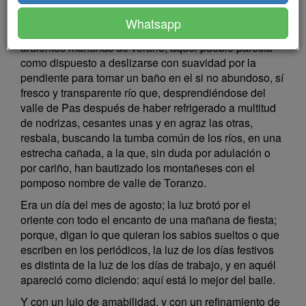
dispersas y ocultas entre cajigas, castaños, nogales y
cerezos, semejaba, más bien que un pueblo con
Whatsapp
arbolado, un bosque con casas. A lo lejos, y en las
ardientes mañanas de verano, aquel pueblo parecía
como dispuesto a deslizarse con suavidad por la
pendiente para tomar un baño en el si no abundoso, sí
fresco y transparente río que, desprendiéndose del
valle de Pas después de haber refrigerado a multitud
de nodrizas, cesantes unas y en agraz las otras,
resbala, buscando la tumba común de los ríos, en una
estrecha cañada, a la que, sin duda por adulación o
por cariño, han bautizado los montañeses con el
pomposo nombre de valle de Toranzo.
Era un día del mes de agosto; la luz brotó por el
oriente con todo el encanto de una mañana de fiesta;
porque, digan lo que quieran los sabios sueltos o que
escriben en los periódicos, la luz de los días festivos
es distinta de la luz de los días de trabajo, y en aquél
apareció como diciendo: aquí está lo mejor del baile.
Y con un lujo de amabilidad, y con un refinamiento de