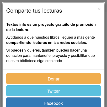
textos.info
Navega
×
Comparte tus lecturas
La Visita de los
Textos.info es un proyecto gratuito de promoción
Marqueses
de la lectura
.
Ayúdanos a que nuestros libros lleguen a más gente
Vicente Riva Palacio
compartiendo lecturas en las redes sociales.
Si puedes y quieres, también puedes hacer una
donación para mantener el proyecto y posibilitar que
Cuento
nuestra biblioteca siga creciendo.
Con decir que era el día de la fiesta titular del pueblo,
Donar
está dicho todo: porque aquélla era la romería más
concurrida y más famosa de los contornos, y aquel
pueblo uno de los más fértiles y pintorescos de la
Twitter
montaña de Santander.
Sentado en la pendiente de una loma, con sus casas
Facebook