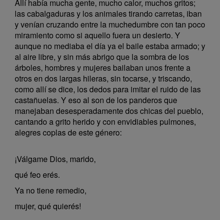
Allí había mucha gente, mucho calor, muchos gritos;
las cabalgaduras y los animales tirando carretas, iban
y venían cruzando entre la muchedumbre con tan poco
miramiento como si aquello fuera un desierto. Y
aunque no mediaba el día ya el baile estaba armado; y
al aire libre, y sin más abrigo que la sombra de los
árboles, hombres y mujeres bailaban unos frente a
otros en dos largas hileras, sin tocarse, y triscando,
como allí se dice, los dedos para imitar el ruido de las
castañuelas. Y eso al son de los panderos que
manejaban desesperadamente dos chicas del pueblo,
cantando a grito herido y con envidiables pulmones,
alegres coplas de este género:
¡Válgame Dios, marido,
qué feo erés.
Ya no tiene remedio,
mujer, qué quierés!