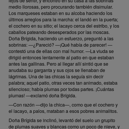
lejos de sentir, y encontró en su casa a las sobrinas
medio llorosas, pero procurando también disimular.
Los marqueses estaban en su alcoba haciendo los
últimos arreglos para la marcha: el landó en la puerta;
el cochero en su sitio; el lacayo cerca del estribo, y los
caballos pateando desesperados por las moscas.
Doña Brígida, haciendo un esfuerzo, preguntó a las
sobrinas: —¿Pareció? —¡Qué había de parecer! —
contestó una de ellas con mal humor. —La viuda se
dirigió entonces lentamente al patio en que estaban
antes las gallinas. Pero al llegar allí sintió que se
anudaba su garganta y sus ojos se llenaban de
lágrimas. Una de las chicas la seguía sin decir
palabra; aquel patio, otras veces tan animado, estaba
silencioso; había plumas por todas partes. ¡Cuántas
plumas! —exclamó doña Brígida.
—Con razón —dijo la chica—, como que el cochero y
el lacayo, a palos, mataban a esos pobres animalitos.
Doña Brígida se inclinó, levantó del suelo un grupito
de plumas suaves y blancas como un poco de nieve, y