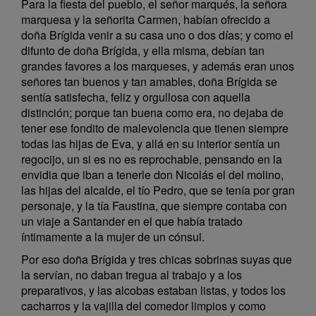
Para la fiesta del pueblo, el señor marqués, la señora
marquesa y la señorita Carmen, habían ofrecido a
doña Brígida venir a su casa uno o dos días; y como el
difunto de doña Brígida, y ella misma, debían tan
grandes favores a los marqueses, y además eran unos
señores tan buenos y tan amables, doña Brígida se
sentía satisfecha, feliz y orgullosa con aquella
distinción; porque tan buena como era, no dejaba de
tener ese fondito de malevolencia que tienen siempre
todas las hijas de Eva, y allá en su interior sentía un
regocijo, un si es no es reprochable, pensando en la
envidia que iban a tenerle don Nicolás el del molino,
las hijas del alcalde, el tío Pedro, que se tenía por gran
personaje, y la tía Faustina, que siempre contaba con
un viaje a Santander en el que había tratado
íntimamente a la mujer de un cónsul.
Por eso doña Brígida y tres chicas sobrinas suyas que
la servían, no daban tregua al trabajo y a los
preparativos, y las alcobas estaban listas, y todos los
cacharros y la vajilla del comedor limpios y como