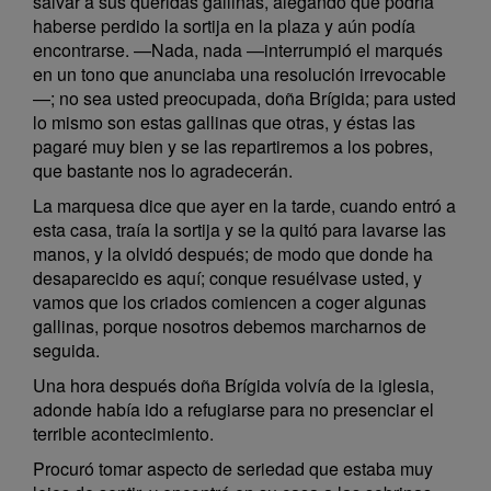
salvar a sus queridas gallinas, alegando que podría
haberse perdido la sortija en la plaza y aún podía
encontrarse. —Nada, nada —interrumpió el marqués
en un tono que anunciaba una resolución irrevocable
—; no sea usted preocupada, doña Brígida; para usted
lo mismo son estas gallinas que otras, y éstas las
pagaré muy bien y se las repartiremos a los pobres,
que bastante nos lo agradecerán.
La marquesa dice que ayer en la tarde, cuando entró a
esta casa, traía la sortija y se la quitó para lavarse las
manos, y la olvidó después; de modo que donde ha
desaparecido es aquí; conque resuélvase usted, y
vamos que los criados comiencen a coger algunas
gallinas, porque nosotros debemos marcharnos de
seguida.
Una hora después doña Brígida volvía de la iglesia,
adonde había ido a refugiarse para no presenciar el
terrible acontecimiento.
Procuró tomar aspecto de seriedad que estaba muy