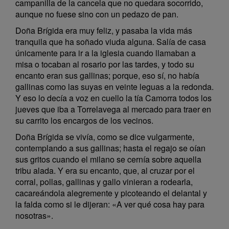
campanilla de la cancela que no quedara socorrido,
aunque no fuese sino con un pedazo de pan.
Doña Brígida era muy feliz, y pasaba la vida más
tranquila que ha soñado viuda alguna. Salía de casa
únicamente para ir a la iglesia cuando llamaban a
misa o tocaban al rosario por las tardes, y todo su
encanto eran sus gallinas; porque, eso sí, no había
gallinas como las suyas en veinte leguas a la redonda.
Y eso lo decía a voz en cuello la tía Camorra todos los
jueves que iba a Torrelavega al mercado para traer en
su carrito los encargos de los vecinos.
Doña Brígida se vivía, como se dice vulgarmente,
contemplando a sus gallinas; hasta el regajo se oían
sus gritos cuando el milano se cernía sobre aquella
tribu alada. Y era su encanto, que, al cruzar por el
corral, pollas, gallinas y gallo vinieran a rodearla,
cacareándola alegremente y picoteando el delantal y
la falda como si le dijeran: «A ver qué cosa hay para
nosotras».