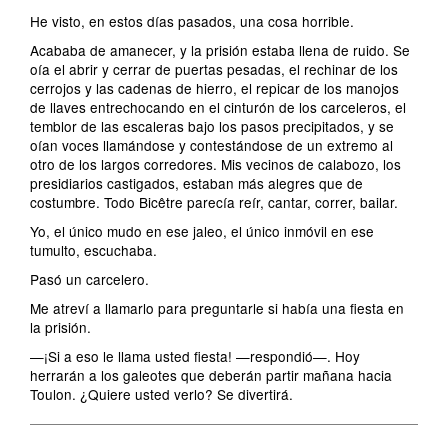
He visto, en estos días pasados, una cosa horrible.
Acababa de amanecer, y la prisión estaba llena de ruido. Se
oía el abrir y cerrar de puertas pesadas, el rechinar de los
cerrojos y las cadenas de hierro, el repicar de los manojos
de llaves entrechocando en el cinturón de los carceleros, el
temblor de las escaleras bajo los pasos precipitados, y se
oían voces llamándose y contestándose de un extremo al
otro de los largos corredores. Mis vecinos de calabozo, los
presidiarios castigados, estaban más alegres que de
costumbre. Todo Bicêtre parecía reír, cantar, correr, bailar.
Yo, el único mudo en ese jaleo, el único inmóvil en ese
tumulto, escuchaba.
Pasó un carcelero.
Me atreví a llamarlo para preguntarle si había una fiesta en
la prisión.
—¡Si a eso le llama usted fiesta! —respondió—. Hoy
herrarán a los galeotes que deberán partir mañana hacia
Toulon. ¿Quiere usted verlo? Se divertirá.