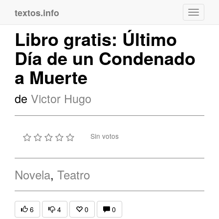
textos.info
Navega
Libro gratis: Último
Día de un Condenado
a Muerte
de
Victor Hugo
Sin votos
Novela
,
Teatro
6
4
0
0