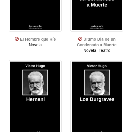
El Hombre que Ríe
Último Día de un
Novela
Condenado a Muerte
Novela, Teatro