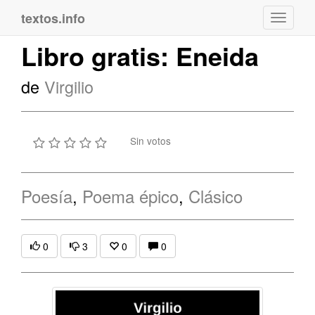
textos.info
Navega
Libro gratis: Eneida
de
Virgilio
Sin votos
Poesía
,
Poema épico
,
Clásico
0
3
0
0