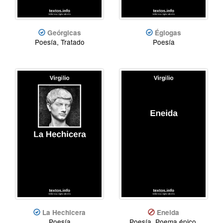
Geórgicas
Églogas
Poesía, Tratado
Poesía
La Hechicera
Eneida
Poesía
Poesía, Poema épico,