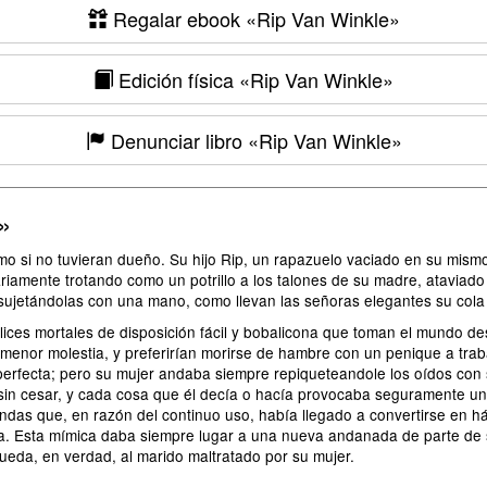
Regalar ebook
«Rip Van Winkle»
Edición física
«Rip Van Winkle»
Denunciar libro
«Rip Van Winkle»
»
o si no tuvieran dueño. Su hijo Rip, un rapazuelo vaciado en su mismo
ariamente trotando como un potrillo a los talones de su madre, ataviad
sujetándolas con una mano, como llevan las señoras elegantes su cola 
elices mortales de disposición fácil y bobalicona que toman el mundo 
enor molestia, y preferirían morirse de hambre con un penique a trabaja
perfecta; pero su mujer andaba siempre repiqueteandole los oídos con s
 sin cesar, y cada cosa que él decía o hacía provocaba seguramente un 
das que, en razón del continuo uso, había llegado a convertirse en há
abra. Esta mímica daba siempre lugar a una nueva andanada de parte de
queda, en verdad, al marido maltratado por su mujer.