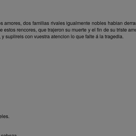
s amores, dos familias rivales igualmente nobles habian derr
 estos rencores, que trajeron su muerte y el fin de su triste am
 y suplireis con vuestra atencion lo que falte á la tragedia.
les.
a cabeza.