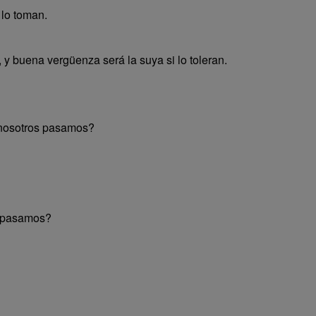
lo toman.
y buena vergüenza será la suya si lo toleran.
 nosotros pasamos?
s pasamos?