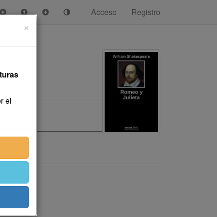
Acceso
Registro
×
turas
r el