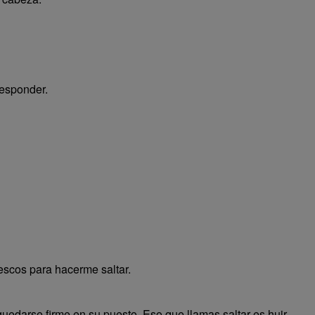
responder.
escos para hacerme saltar.
quedarse firme en su puesto. Eso que llamas saltar es huir.