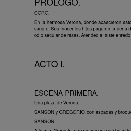
PRÓLOGO.
CORO.
En la hermosa Verona, donde acaecieron esto
sangre. Sus inocentes hijos pagaron la pena de
odio secular de razas. Atended al triste enredo,
ACTO I.
ESCENA PRIMERA.
Una plaza de Verona.
SANSON y GREGORIO, con espadas y broque
SANSON.
A fe mia, Gregorio, que no hay por qué bajar l