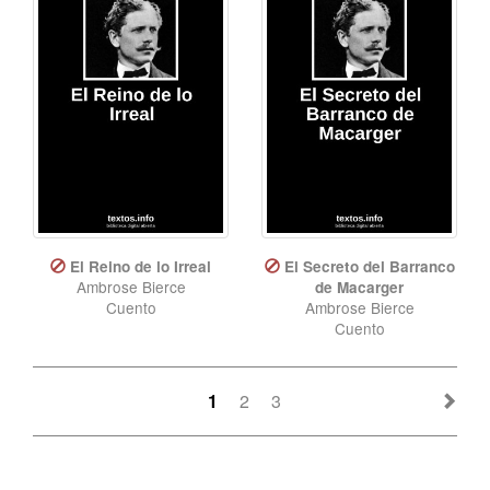
El Reino de lo Irreal
El Secreto del Barranco
Ambrose Bierce
de Macarger
Cuento
Ambrose Bierce
Cuento
1
2
3