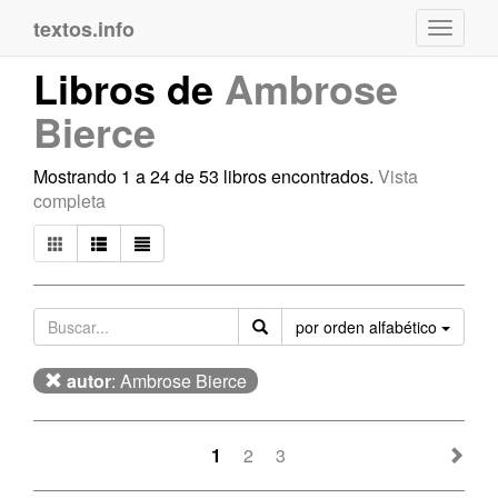
textos.info
Navega
Libros de
Ambrose
Bierce
Mostrando 1 a 24 de 53 libros encontrados.
Vista
completa
Orden
por orden alfabético
autor
: Ambrose Bierce
1
2
3