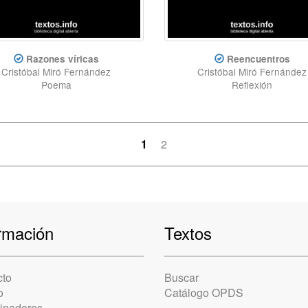
Razones víricas
Reencuentros
Cristóbal Miró Fernández
Cristóbal Miró Fernández
Poema
Reflexión
1
2
rmación
Textos
cto
Buscar
o
Catálogo OPDS
cinadores