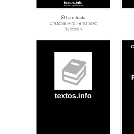
La mirada
Cristóbal Miró Fernández
Reflexión