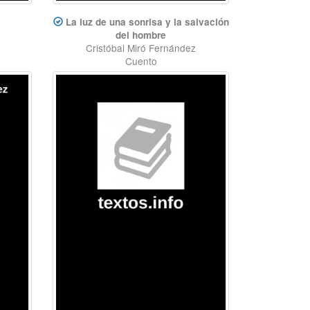
La luz de una sonrisa y la salvación
del hombre
Cristóbal Miró Fernández
Cuento