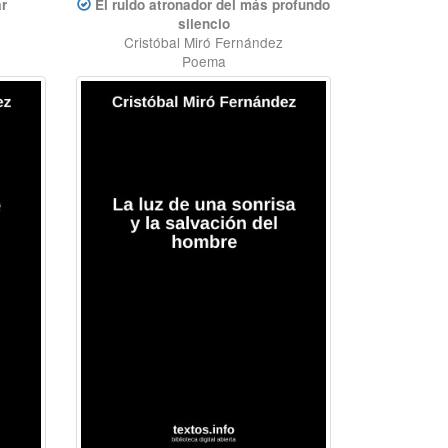
ar
El ruido atronador del más profundo
silencio
Cristóbal Miró Fernández
Poema