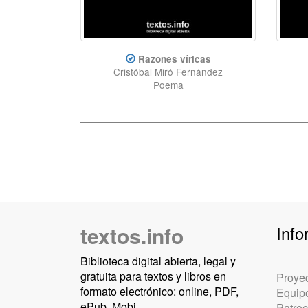
Razones víricas
Cristóbal Miró Fernández
Poema
textos.info
Info
Biblioteca digital abierta, legal y
gratuita para textos y libros en
Proye
formato electrónico: online, PDF,
Equip
ePub, Mobi.
Patro