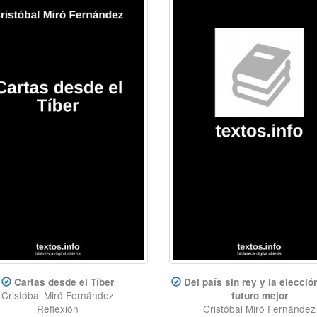
Cartas desde el Tíber
Del país sin rey y la elecció
Cristóbal Miró Fernández
futuro mejor
Reflexión
Cristóbal Miró Fernández