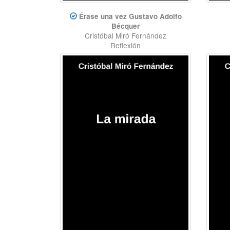
Érase una vez Gustavo Adolfo
Bécquer
Cristóbal Miró Fernández
Reflexión