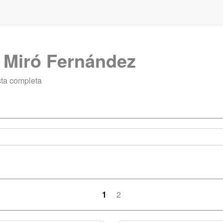
l Miró Fernández
sta completa
1
2