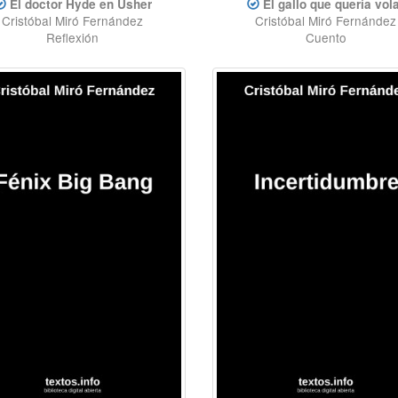
El doctor Hyde en Usher
El gallo que quería vol
Cristóbal Miró Fernández
Cristóbal Miró Fernández
Reflexión
Cuento