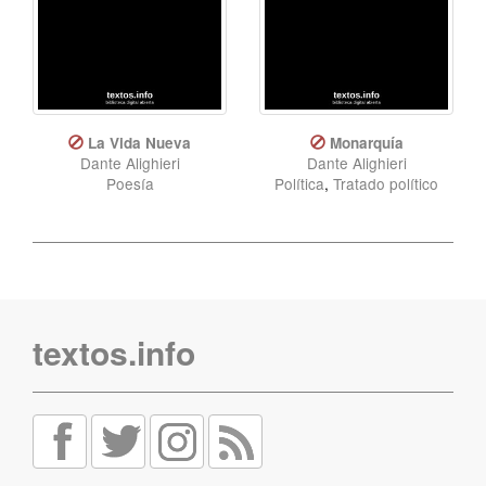
La Vida Nueva
Monarquía
Dante Alighieri
Dante Alighieri
Poesía
Política
,
Tratado político
textos.info