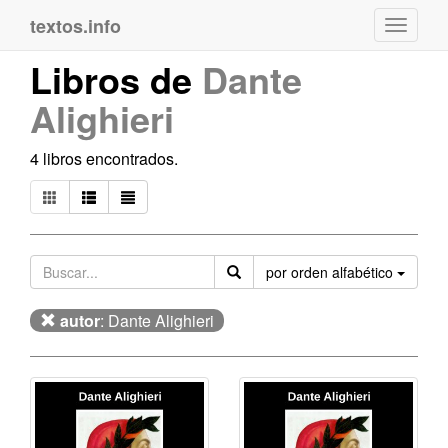
textos.info
Navega
Libros de
Dante
Alighieri
4 libros encontrados.
Orden
por orden alfabético
autor
: Dante Alighieri