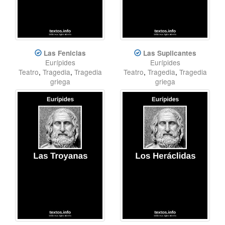
Las Fenicias
Las Suplicantes
Eurípides
Eurípides
Teatro
,
Tragedia
,
Tragedia
Teatro
,
Tragedia
,
Tragedia
griega
griega