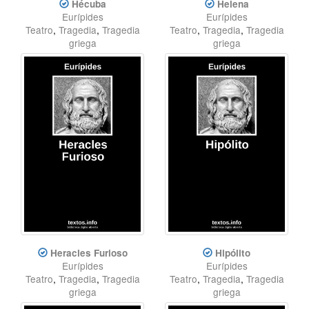
Hécuba
Helena
Eurípides
Eurípides
Teatro
,
Tragedia
,
Tragedia
Teatro
,
Tragedia
,
Tragedia
griega
griega
Heracles Furioso
Hipólito
Eurípides
Eurípides
Teatro
,
Tragedia
,
Tragedia
Teatro
,
Tragedia
,
Tragedia
griega
griega