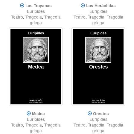
Las Troyanas
Los Heráclidas
Eurípides
Eurípides
Teatro
,
Tragedia
,
Tragedia
Teatro
,
Tragedia
,
Tragedia
griega
griega
Medea
Orestes
Eurípides
Eurípides
Teatro
,
Tragedia
,
Tragedia
Teatro
,
Tragedia
,
Tragedia
griega
griega