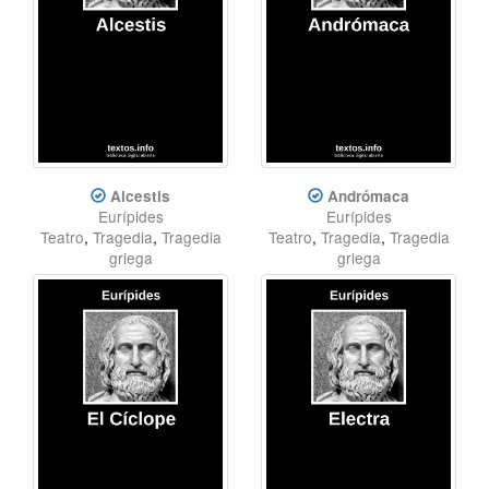
Alcestis
Andrómaca
Eurípides
Eurípides
Teatro
,
Tragedia
,
Tragedia
Teatro
,
Tragedia
,
Tragedia
griega
griega