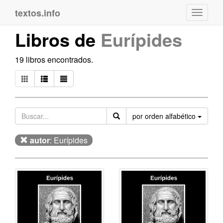
textos.info
Navega
Libros de
Eurípides
19 libros encontrados.
Orden
por orden alfabético
autor
: Eurípides