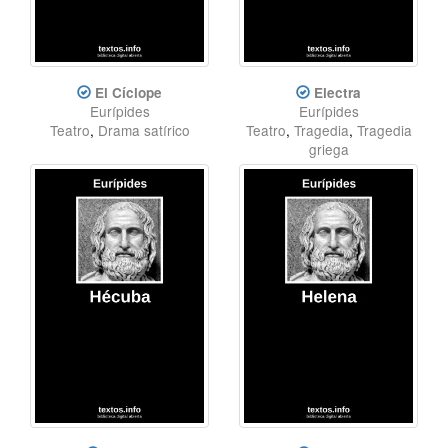
El Cíclope
Electra
Eurípides
Eurípides
Teatro
,
Drama satírico
Teatro
,
Tragedia
,
Tragedia
griega