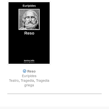
Reso
Eurípides
Teatro
,
Tragedia
,
Tragedia
griega