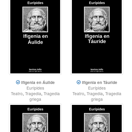
Ifigenia en Áulide
Ifigenia en Táuride
Eurípides
Eurípides
Teatro
,
Tragedia
,
Tragedia
Teatro
,
Tragedia
,
Tragedia
griega
griega