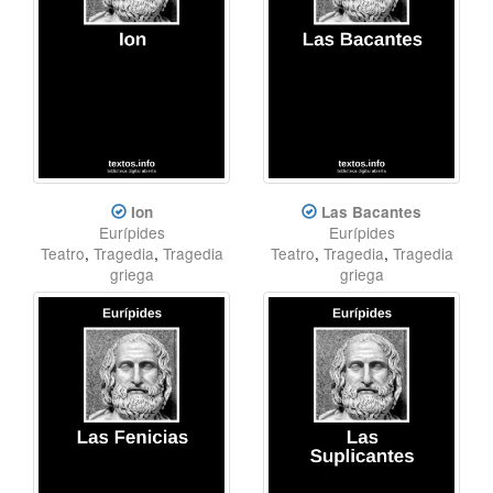
Ion
Las Bacantes
Eurípides
Eurípides
Teatro
,
Tragedia
,
Tragedia
Teatro
,
Tragedia
,
Tragedia
griega
griega