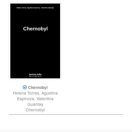
Chernobyl
Helena Torres, Agustina
Espinoza, Valentina
Guantay
Chernobyl