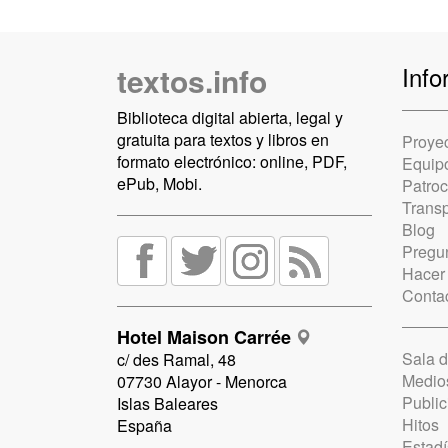
textos.info
Info
Biblioteca digital abierta, legal y
gratuita para textos y libros en
Proye
formato electrónico: online, PDF,
Equip
ePub, Mobi.
Patro
Trans
Blog
Pregun
Hacer
Conta
Hotel Maison Carrée
Sala 
c/ des Ramal, 48
Medio
07730 Alayor - Menorca
Public
Islas Baleares
Hitos
España
Estadí