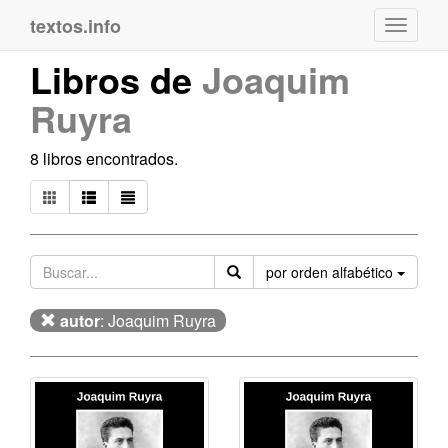
textos.info
Navega
Libros de
Joaquim
Ruyra
8 libros encontrados.
Orden
por orden alfabético
autor
: Joaquim Ruyra