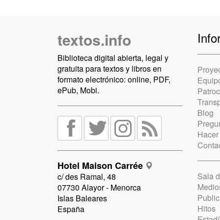
textos.info
Info
Biblioteca digital abierta, legal y
gratuita para textos y libros en
Proye
formato electrónico: online, PDF,
Equip
ePub, Mobi.
Patro
Trans
Blog
Pregun
Hacer
Conta
Hotel Maison Carrée
Sala 
c/ des Ramal, 48
Medio
07730 Alayor - Menorca
Public
Islas Baleares
Hitos
España
Estadí