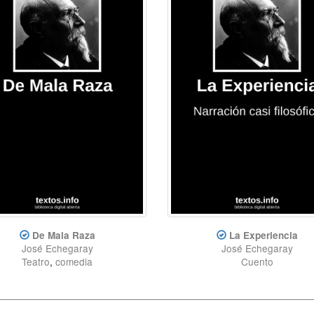
De Mala Raza
La Experiencia
José Echegaray
José Echegaray
Teatro
,
comedia
Cuento