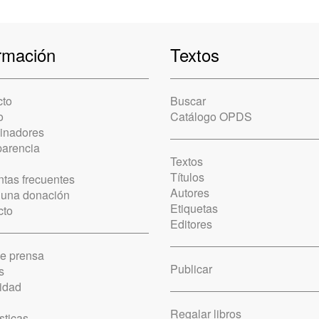
rmación
Textos
cto
Buscar
o
Catálogo OPDS
cinadores
parencia
Textos
Títulos
tas frecuentes
Autores
 una donación
Etiquetas
cto
Editores
de prensa
Publicar
s
idad
Regalar libros
sticas