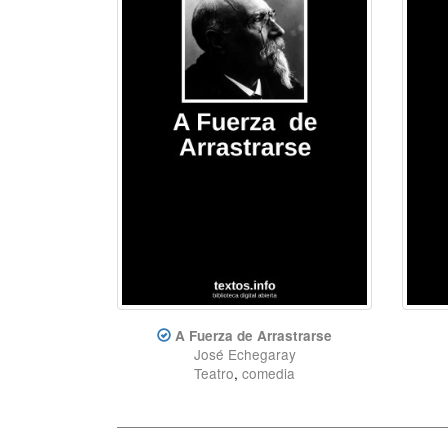
A Fuerza de Arrastrarse
José Echegaray
Teatro
,
comedia