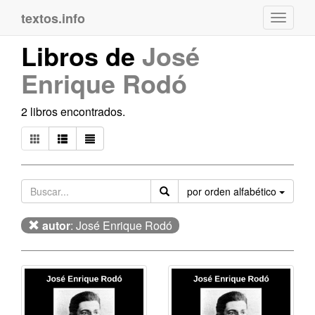
textos.info
Navega
Libros de
José
Enrique Rodó
2 libros encontrados.
Orden
por orden alfabético
autor
: José Enrique Rodó