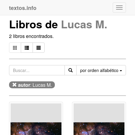
textos.info
Navega
Libros de
Lucas M.
2 libros encontrados.
Orden
por orden alfabético
autor
: Lucas M.