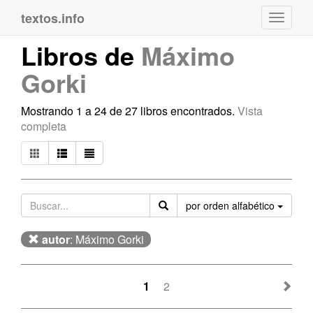
textos.info
Navega
Libros de
Máximo
Gorki
Mostrando 1 a 24 de 27 libros encontrados.
Vista
completa
Orden
por orden alfabético
autor
: Máximo Gorki
1
2