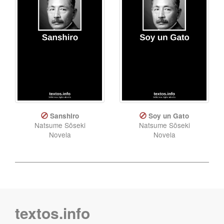
Sanshiro
Soy un Gato
Natsume Sōseki
Natsume Sōseki
Novela
Novela
textos.info