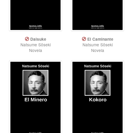
Daisuke
El Caminante
Natsume Sōseki
Natsume Sōseki
Novela
Novela