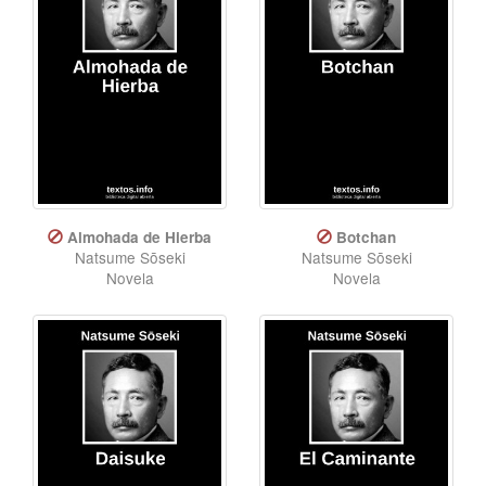
Almohada de Hierba
Botchan
Natsume Sōseki
Natsume Sōseki
Novela
Novela