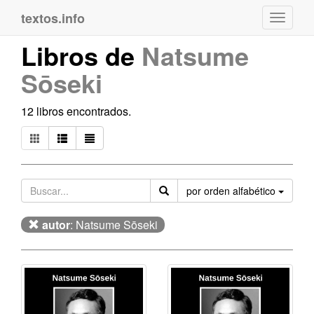
textos.info
Navega
Libros de
Natsume
Sōseki
12 libros encontrados.
Orden
por orden alfabético
autor
: Natsume Sōseki