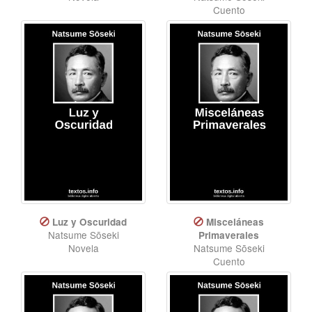
Cuento
Luz y Oscuridad
Misceláneas
Natsume Sōseki
Primaverales
Novela
Natsume Sōseki
Cuento