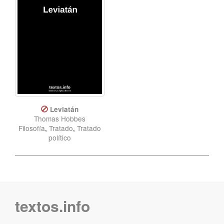
Leviatán
Thomas Hobbes
Filosofía
,
Tratado
,
Tratado
político
textos.info