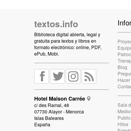
textos.info
Info
Biblioteca digital abierta, legal y
gratuita para textos y libros en
Proye
formato electrónico: online, PDF,
Equip
ePub, Mobi.
Patro
Trans
Blog
Pregun
Hacer
Conta
Hotel Maison Carrée
Sala 
c/ des Ramal, 48
Medio
07730 Alayor - Menorca
Public
Islas Baleares
Hitos
España
Estadí