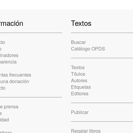
rmación
Textos
cto
Buscar
o
Catálogo OPDS
cinadores
parencia
Textos
Títulos
tas frecuentes
Autores
 una donación
Etiquetas
cto
Editores
de prensa
Publicar
s
idad
Regalar libros
sticas