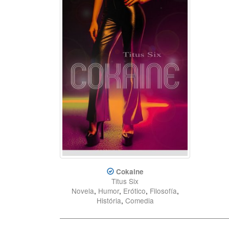
Cokaine
Titus Six
Novela
,
Humor
,
Erótico
,
Filosofía
,
História
,
Comedia