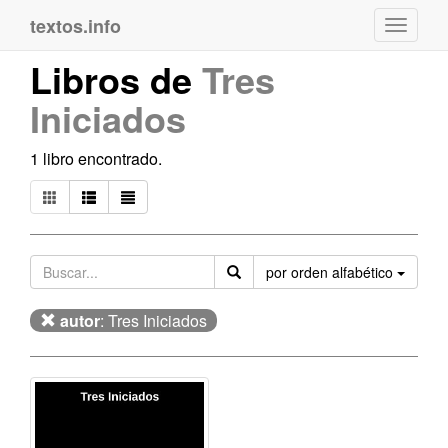
textos.info
Navega
Libros de
Tres
Iniciados
1 libro encontrado.
Orden
por orden alfabético
autor
: Tres Iniciados