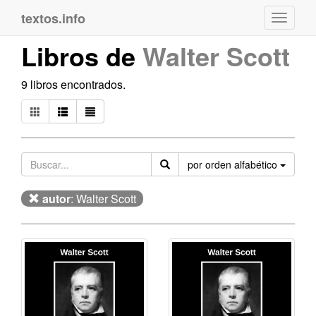
textos.info
Navega
Libros de
Walter Scott
9 libros encontrados.
Orden
por orden alfabético
autor
: Walter Scott