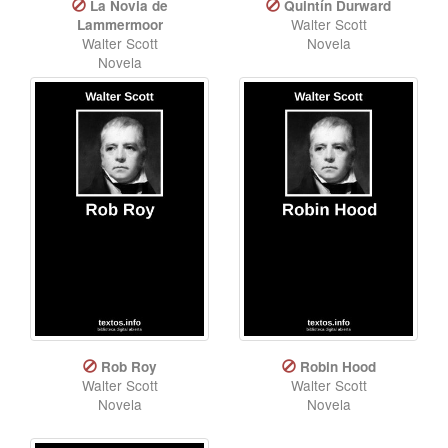
La Novia de
Quintín Durward
Walter Scott
Lammermoor
Walter Scott
Novela
Novela
Rob Roy
Robin Hood
Walter Scott
Walter Scott
Novela
Novela