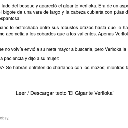
lado del bosque y apareció el gigante Verlioka. Era de un aspect
 el bigote de una vara de largo y la cabeza cubierta con púa
espantosa.
o lo estrechaba entre sus robustos brazos hasta que le hací
smo acometía a los cobardes que a los valientes. Apenas Verliok
que no volvía envió a su nieta mayor a buscarla, pero Verlioka l
a paciencia y dijo a su mujer:
s? Se habrán entretenido charlando con los mozos; mientras ta
Leer / Descargar texto
'El Gigante Verlioka'
obsy
.