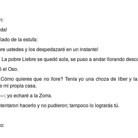
n:
nda!
lado de la estufa:
re ustedes y los despedazaré en un instante!
r. La pobre Liebre se quedó sola, se puso a andar llorando des
ó el Oso.
mo quieres que no llore? Tenía yo una choza de líber y la Z
e mi propia casa.
—; yo echaré a la Zorra.
tentaron hacerlo y no pudieron; tampoco lo lograrás tú.
o: