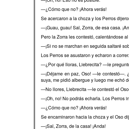
—¿Cómo que no? ¡Ahora verás!
Se acercaron a la choza y los Perros dijero
—¡Guau, guau! Sal, Zorra, de esa casa. ¡A
Pero la Zorra les contestó, calentándose al 
—¡Si no se marchan en seguida saltaré sob
Los Perros se asustaron y echaron a corre
—¿Por qué lloras, Liebrecita? —le pregunt
—¡Déjame en paz, Oso! —le contestó—. ¿Có
suya, me pidió albergue y luego me echó d
—No llores, Liebrecita —le contestó el Oso
—¡Oh, no! No podrás echarla. Los Perros in
—¿Cómo que no? ¡Ahora verás!
Se encaminaron hacia la choza y el Oso dij
—¡Sal, Zorra, de la casa! ¡Anda!