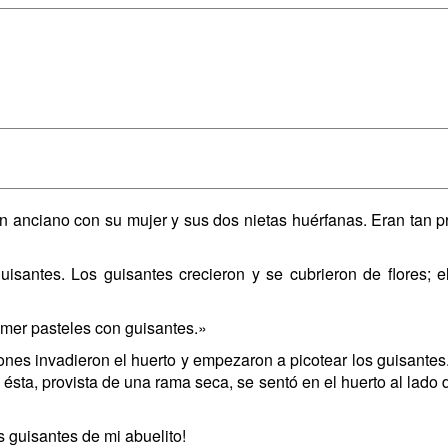
 anciano con su mujer y sus dos nietas huérfanas. Eran tan p
isantes. Los guisantes crecieron y se cubrieron de flores; 
omer pasteles con guisantes.»
iones invadieron el huerto y empezaron a picotear los guisante
 ésta, provista de una rama seca, se sentó en el huerto al lad
s guisantes de mi abuelito!