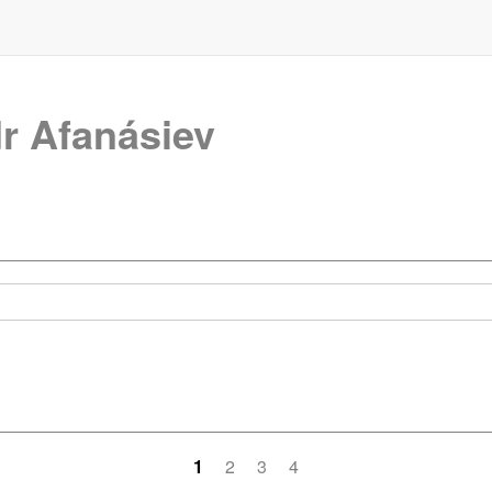
r Afanásiev
1
2
3
4