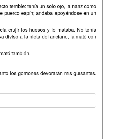
o terrible: tenía un solo ojo, la nariz como
s de puerco espín; andaba apoyándose en un
a crujir los huesos y lo mataba. No tenía
a divisó a la nieta del anciano, la mató con
a mató también.
nto los gorriones devorarán mis guisantes.