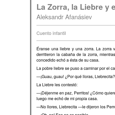
La Zorra, la Liebre y e
Aleksandr Afanásiev
Cuento infantil
Éranse una liebre y una zorra. La zorra v
derritieron la cabaña de la zorra, mientra
concedido echó a ésta de su casa.
La pobre liebre se puso a caminar por el c
—¡Guau, guau! ¿Por qué lloras, Liebrecita?
La Liebre les contestó:
—¡Déjenme en paz, Perritos! ¿Cómo quieren 
luego me echó de mi propia casa.
—No llores, Liebrecita —le dijeron los Per
—¡Oh, no! Eso no es posible.