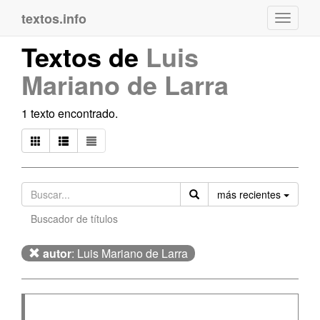
textos.info
Navega
Textos de
Luis
Mariano de Larra
1 texto encontrado.
Orden
más recientes
Buscador de títulos
autor
: Luis Mariano de Larra