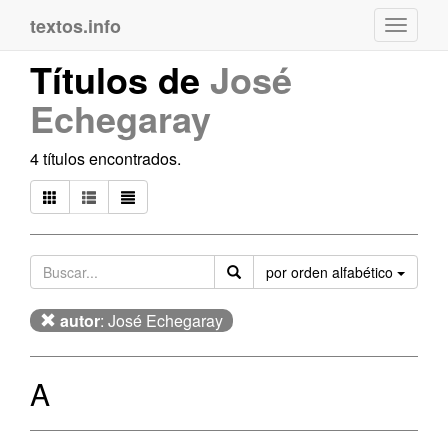
textos.info
Navega
Títulos de
José
Echegaray
4 títulos encontrados.
Orden
por orden alfabético
autor
: José Echegaray
A