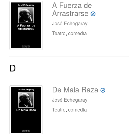
A Fuerza de
Arrastrarse
José Echegaray
Teatro
,
comedia
D
De Mala Raza
José Echegaray
Teatro
,
comedia