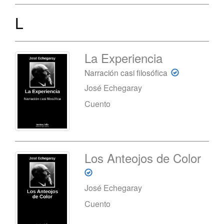
L
La Experiencia
Narración casi filosófica
José Echegaray
Cuento
Los Anteojos de Color
José Echegaray
Cuento