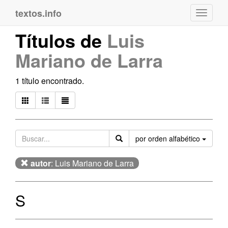
textos.info
Navega
Títulos de
Luis
Mariano de Larra
1 título encontrado.
Orden
por orden alfabético
autor
: Luis Mariano de Larra
S