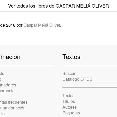
Ver todos los libros
de GASPAR MELIÁ OLIVER
 de 2018 por
Gaspar Meliá Oliver
.
rmación
Textos
cto
Buscar
o
Catálogo OPDS
cinadores
parencia
Textos
Títulos
tas frecuentes
Autores
 una donación
Etiquetas
cto