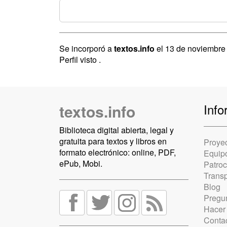
Se incorporó a
textos.info
el 13 de noviembre
Perfil visto
.
textos.info
Info
Biblioteca digital abierta, legal y
gratuita para textos y libros en
Proye
formato electrónico: online, PDF,
Equip
ePub, Mobi.
Patro
Trans
Blog
Pregun
Hacer
Conta