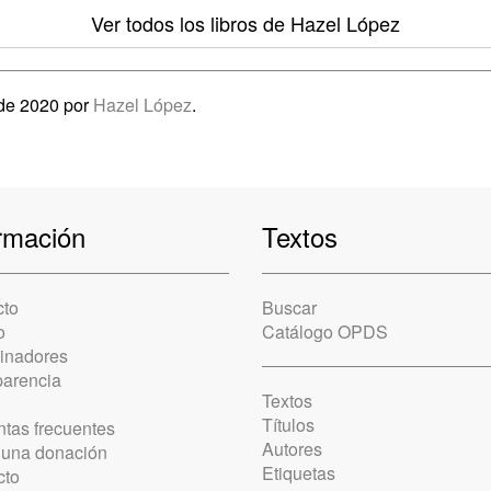
Ver todos los libros
de Hazel López
 de 2020 por
Hazel López
.
rmación
Textos
cto
Buscar
o
Catálogo OPDS
cinadores
parencia
Textos
Títulos
tas frecuentes
Autores
 una donación
Etiquetas
cto