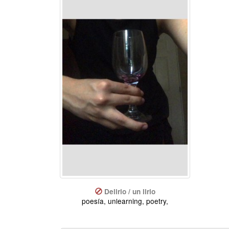
Delirio / un lirio
poesía, unlearning, poetry,