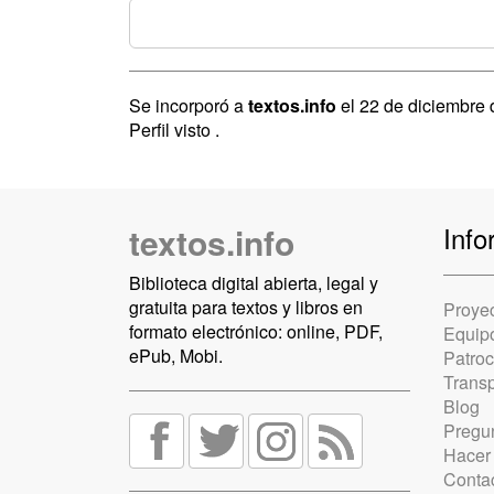
Se incorporó a
textos.info
el 22 de diciembre
Perfil visto
.
textos.info
Info
Biblioteca digital abierta, legal y
gratuita para textos y libros en
Proye
formato electrónico: online, PDF,
Equip
ePub, Mobi.
Patro
Trans
Blog
Pregun
Hacer
Conta