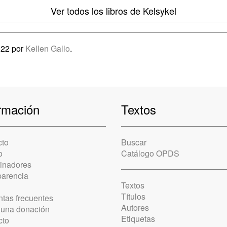
Ver todos los libros
de Kelsykel
022 por
Kellen Gallo
.
rmación
Textos
cto
Buscar
o
Catálogo OPDS
cinadores
parencia
Textos
Títulos
tas frecuentes
Autores
 una donación
Etiquetas
cto