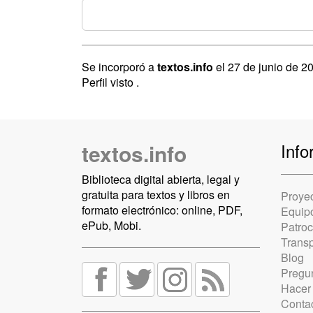
Se incorporó a
textos.info
el 27 de junio de 2
Perfil visto
.
textos.info
Info
Biblioteca digital abierta, legal y
gratuita para textos y libros en
Proye
formato electrónico: online, PDF,
Equip
ePub, Mobi.
Patro
Trans
Blog
Pregun
Hacer
Conta