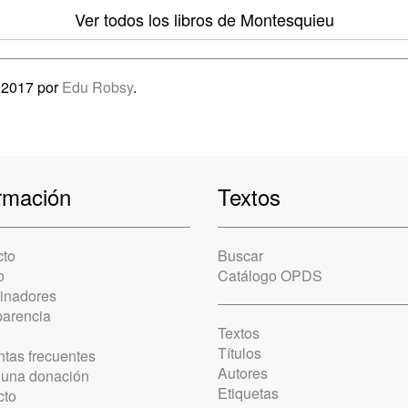
Ver todos los libros
de Montesquieu
e 2017 por
Edu Robsy
.
rmación
Textos
cto
Buscar
o
Catálogo OPDS
cinadores
parencia
Textos
Títulos
tas frecuentes
Autores
 una donación
Etiquetas
cto