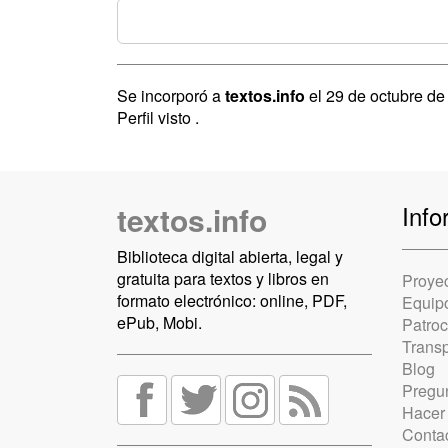
Se incorporó a
textos.info
el 29 de octubre d
Perfil visto
.
textos.info
Info
Biblioteca digital abierta, legal y
gratuita para textos y libros en
Proye
formato electrónico: online, PDF,
Equip
ePub, Mobi.
Patro
Trans
Blog
Pregun
Hacer
Conta