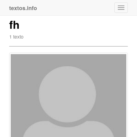
textos.info
Navega
fh
1 texto