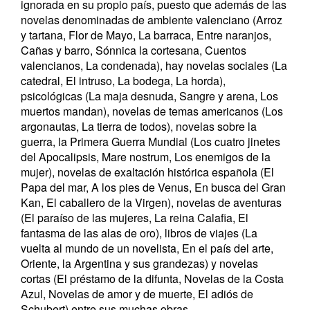
ignorada en su propio país, puesto que además de las
novelas denominadas de ambiente valenciano (Arroz
y tartana, Flor de Mayo, La barraca, Entre naranjos,
Cañas y barro, Sónnica la cortesana, Cuentos
valencianos, La condenada), hay novelas sociales (La
catedral, El intruso, La bodega, La horda),
psicológicas (La maja desnuda, Sangre y arena, Los
muertos mandan), novelas de temas americanos (Los
argonautas, La tierra de todos), novelas sobre la
guerra, la Primera Guerra Mundial (Los cuatro jinetes
del Apocalipsis, Mare nostrum, Los enemigos de la
mujer), novelas de exaltación histórica española (El
Papa del mar, A los pies de Venus, En busca del Gran
Kan, El caballero de la Virgen), novelas de aventuras
(El paraíso de las mujeres, La reina Calafia, El
fantasma de las alas de oro), libros de viajes (La
vuelta al mundo de un novelista, En el país del arte,
Oriente, la Argentina y sus grandezas) y novelas
cortas (El préstamo de la difunta, Novelas de la Costa
Azul, Novelas de amor y de muerte, El adiós de
Schubert) entre sus muchas obras.