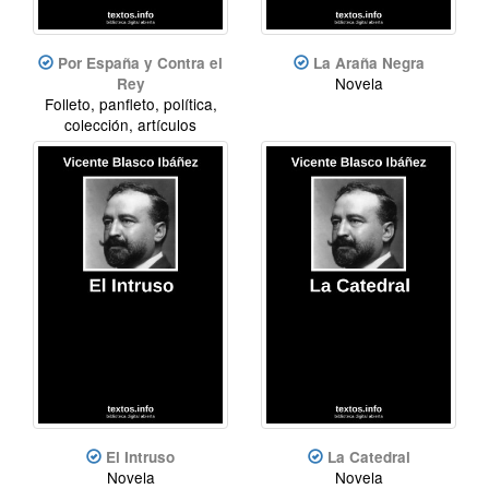
Por España y Contra el
La Araña Negra
Novela
Rey
Folleto, panfleto, política,
colección, artículos
El Intruso
La Catedral
Novela
Novela