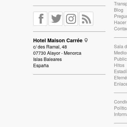
Trans
Blog
Pregun
Hacer
Conta
Hotel Maison Carrée
Sala 
c/ des Ramal, 48
Medio
07730 Alayor - Menorca
Public
Islas Baleares
Hitos
España
Estadí
Efemé
Enlac
Condi
Políti
Inform