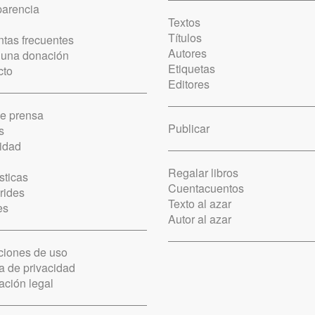
parencia
Textos
Títulos
tas frecuentes
Autores
 una donación
Etiquetas
cto
Editores
de prensa
Publicar
s
idad
Regalar libros
sticas
Cuentacuentos
rides
Texto al azar
es
Autor al azar
ciones de uso
ca de privacidad
ación legal