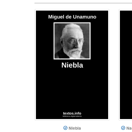
Niebla
Na