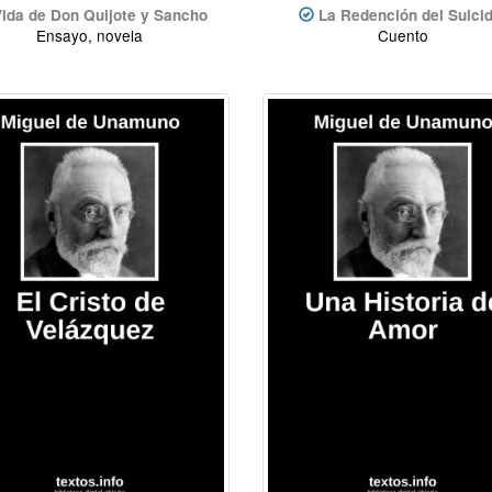
ida de Don Quijote y Sancho
La Redención del Suicid
Ensayo, novela
Cuento