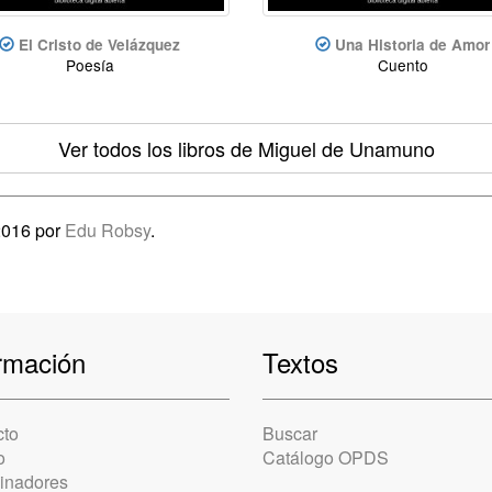
El Cristo de Velázquez
Una Historia de Amor
Poesía
Cuento
Ver todos los libros
de Miguel de Unamuno
2016 por
Edu Robsy
.
rmación
Textos
cto
Buscar
o
Catálogo OPDS
cinadores