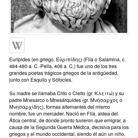
Eurípides (en griego, Εὐριπίδης) (Flía o Salamina, c.
484-480 a. C.-Pella, 406 a. C.) fue uno de los tres
grandes poetas trágicos griegos de la antigüedad,
junto con Esquilo y Sófocles.
Su madre se llamaba Clito o Cleito (gr. Κλειτώ) y su
padre Mnesarco o Mnesárquides (gr. Μνήσαρχος ο
Μνησαρχίδης), formas alternantes del mismo
nombre, fue un mercader. Nació en Flía, aldea del
Ática central, de donde pronto tuvieron que emigrar, a
causa de la Segunda Guerra Médica, decisiva para los
griegos y el mundo occidental, siendo él aún un niño,