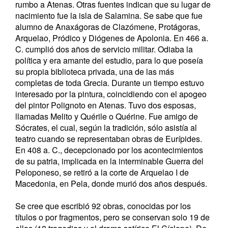
rumbo a Atenas.​ Otras fuentes indican que su lugar de
nacimiento fue la isla de Salamina.​ Se sabe que fue
alumno de Anaxágoras de Clazómene, Protágoras,
Arquelao, Pródico y Diógenes de Apolonia. En 466 a.
C. cumplió dos años de servicio militar. Odiaba la
política y era amante del estudio, para lo que poseía
su propia biblioteca privada, una de las más
completas de toda Grecia. Durante un tiempo estuvo
interesado por la pintura, coincidiendo con el apogeo
del pintor Polignoto en Atenas. Tuvo dos esposas,
llamadas Melito y Quérile o Quérine. Fue amigo de
Sócrates, el cual, según la tradición, sólo asistía al
teatro cuando se representaban obras de Eurípides.
En 408 a. C., decepcionado por los acontecimientos
de su patria, implicada en la interminable Guerra del
Peloponeso, se retiró a la corte de Arquelao I de
Macedonia, en Pela, donde murió dos años después.
Se cree que escribió 92 obras, conocidas por los
títulos o por fragmentos, pero se conservan solo 19 de